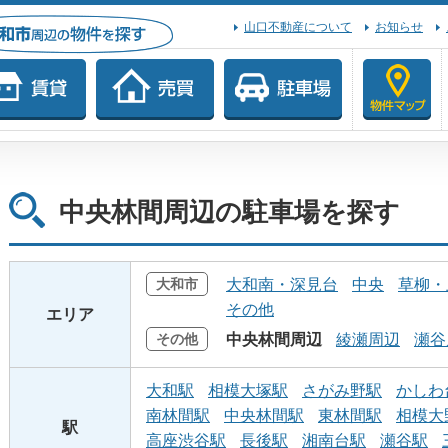
山口不動産について
お知らせ
中央林間周辺の駐車場を探す
大和市
大和南・深見台
中央
草柳・
その他
エリア
その他
中央林間周辺
綾瀬周辺
瀬谷
大和駅
相模大塚駅
さがみ野駅
かしわ
南林間駅
中央林間駅
東林間駅
相模大
駅
高座渋谷駅
長後駅
湘南台駅
瀬谷駅