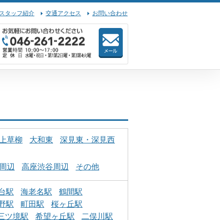
スタッフ紹介
交通アクセス
お問い合わせ
上草柳
大和東
深見東・深見西
周辺
高座渋谷周辺
その他
台駅
海老名駅
鶴間駅
野駅
町田駅
桜ヶ丘駅
三ツ境駅
希望ヶ丘駅
二俣川駅