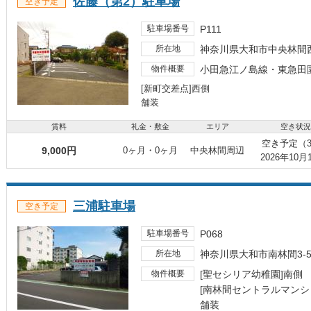
佐藤（第2）駐車場
空き予定
駐車場番号
P111
所在地
神奈川県大和市中央林間西
物件概要
小田急江ノ島線・東急田
[新町交差点]西側
舗装
賃料
礼金・敷金
エリア
空き状況
空き予定（
9,000円
0ヶ月・0ヶ月
中央林間周辺
2026年10
三浦駐車場
空き予定
駐車場番号
P068
所在地
神奈川県大和市南林間3-
物件概要
[聖セシリア幼稚園]南側
[南林間セントラルマンシ
舗装