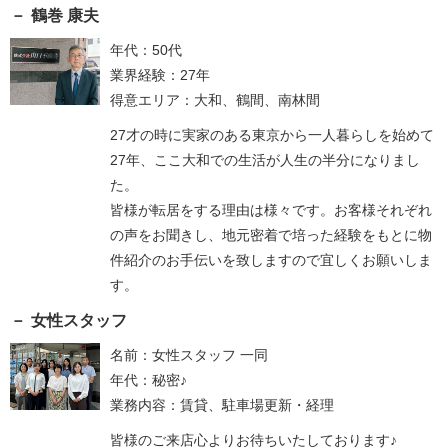
鶴巻 康夫
年代：50代
業界経験：27年
得意エリア：大和、鶴間、南林間
27才の時に実家のある東京から一人暮らしを始めて
27年、ここ大和での生活が人生の半分になりまし
た。
皆様が転居をする理由は様々です。お客様それぞれ
の声をお聞きし、地元密着で培った経験をもとに物
件紹介のお手伝いを致しますので宜しくお願いしま
す。
女性スタッフ
名前：女性スタッフ 一同
年代：秘密♪
業務内容：賃貸、駐車場更新・経理
皆様のご来店心よりお待ちいたしております♪