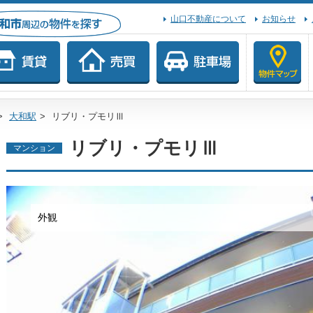
山口不動産について
お知らせ
>
大和駅
>
リブリ・プモリⅢ
リブリ・プモリⅢ
マンション
外観