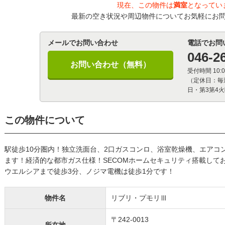
現在、この物件は
満室
となってい
最新の空き状況や周辺物件についてお気軽にお
メールでお問い合わせ
電話でお問
046-2
お問い合わせ（無料）
受付時間 10:0
（定休日：毎
日・第3第4
この物件について
駅徒歩10分圏内！独立洗面台、2口ガスコンロ、浴室乾燥機、エアコ
ます！経済的な都市ガス仕様！SECOMホームセキュリティ搭載して
ウエルシアまで徒歩3分、ノジマ電機は徒歩1分です！
物件名
リブリ・プモリⅢ
〒242-0013