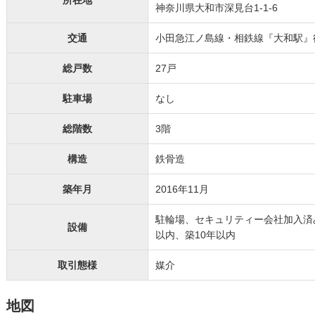
所在地
神奈川県大和市深見台1-1-6
交通
小田急江ノ島線・相鉄線『大和駅』
総戸数
27戸
駐車場
なし
総階数
3階
構造
鉄骨造
築年月
2016年11月
駐輪場、セキュリティー会社加入済
設備
以内、築10年以内
取引態様
媒介
地図